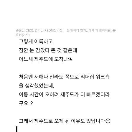
승진님(CEO), 영기님(R&D팀장), 정
몰래 찍다 영기님에게 딱 걸려버린..😂
훈님(이사)
그렇게 이륙하고
잠깐 눈 감았다 뜬 것 같은데
어느새 제주도에 도착..!🛬
처음엔 서해나 전라도 쪽으로 리더십 워크숍
을 생각했었는데,
이동 시간이 오히려 제주도가 더 빠르겠더라
구요..?
그래서 제주도로 오게 된 이유도 있답니다😊