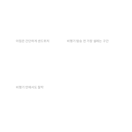
아침은 간단하게 샌드위치
비행기 탐승 전 가장 설레는 구간
비행기 안에서도 찰칵