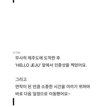
H
E
L
L
O
J
E
J
U
찰칵📸
무사히 제주도에 도착한 후
'HELLO JEJU' 앞에서 인증샷을 찍었어요.
그리고
연착이 된 만큼 소중한 시간을 아끼기 위하여
바로 다음 일정으로 이동했어요~
놀
땐
놀
자
!