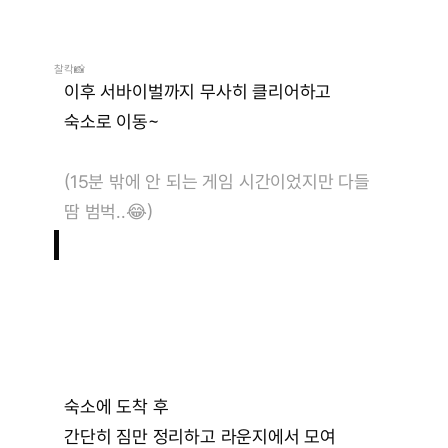
찰칵📸
이후 서바이벌까지 무사히 클리어하고
숙소로 이동~
지금, 윙잇에
(15분 밖에 안 되는 게임 시간이었지만 다들 
합류
하세요
땀 범벅..
😂)
본
격
워
크
숍
진
행
채용공고
© Wing Eat, Inc. , All rights reserved.
숙소에 도착 후
간단히 짐만 정리하고 라운지에서 모여