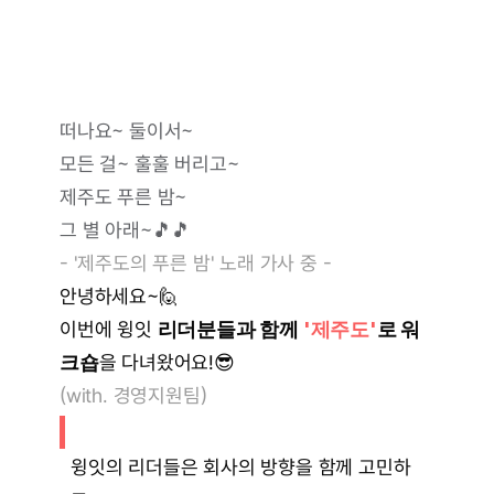
떠나요~ 둘이서~
모든 걸~ 훌훌 버리고~
제주도 푸른 밤~
그 별 아래~🎵🎵
- '제주도의 푸른 밤' 노래 가사 중 -
안녕하세요~🙋
이번에 윙잇 
리더분들과 함께 
'제주도'
로 워
크숍
을 다녀왔어요!😎
(with. 경영지원팀)
함
께
,
더
멀
리
윙잇의 리더들은 회사의 방향을 함께 고민하